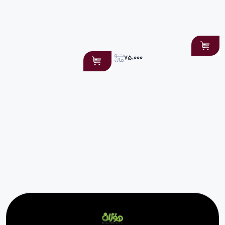
بینی زیبا آرزوی بسیاری از افراد است و سبب افزایش اعتماد به نفس در افراد
میشود ولی به دلایل مختلف مثل ترس از عمل جراحی و یا بیهوشی یا مشکلات
سیستمیک بدن و یا مشکلات خاص همه به سمت جراحی نمیروند.
۷۵,۰۰۰
اگر شما هم از آن دسته افراد باشید پس نگران نباشید چون در حال حاضر
روشهای دیگری هم برای فرم دادن به ظاهر بینی وجود دارد. مثل لیفت با فیلر
چسب لیفت بینی و ژل بینی موجود است.
اما یک روش ساده و کم هزینه جهت فرم دادن و کاهش چربی بینی استفاده از
چسب بینی هست افرادی که افتادگی سر بینی همچنین افرادی که قبلا جراحی
رینوپلاستی انجام داده اند و به دلایل مختلف از ظاهر بینی خود راضی نیستند و
فرم مناسب به خود را نگرفته نیز میتوانند ازین روش استفاده کنند.
دوستان توجه کنید که این چسب ها با چسب های داروخانه کاملا متفاوت است
و اون چسب ها برای افرادی که بینی های خود را عمل کردند میباشد و این چسب