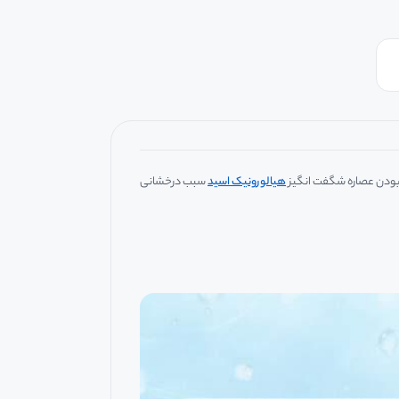
ا بودن عصاره شگفت انگیز
هیالورونیک اسید
سبب درخشانی