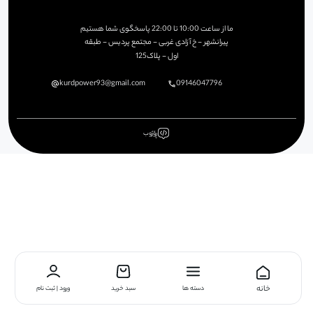
ما از ساعت
10:00
تا
22:00
پاسخگوی شما هستیم
پیرانشهر - خ آزادی غربی - مجتمع پردیس - طبقه
اول - پلاک125
kurdpower93@gmail.com
09146047796
ڕۆژوب
خانه
دسته ها
سبد خرید
ورود | ثبت نام