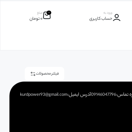
۰
ورود به
مبلغ
حساب کاربری
۰
تومان
فیلتر محصولات
ه تماس:
آدرس ایمیل:
kurdpower93@gmail.com
09146047796