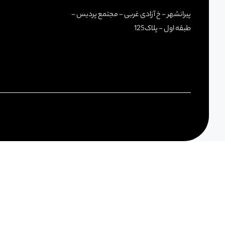
پیرانشهر - خ آزادی غربی - مجتمع پردیس -
طبقه اول - پلاک125